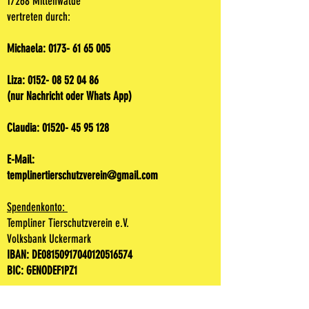
17268 Mittenwalde
vertreten durch:
Michaela:
0173- 61 65 005
Liza:
0152- 08 52 04 86
(nur Nachricht oder Whats App)
Claudia:
01520- 45 95 128
E-Mail:
templinertierschutzverein@gmail.com
Spendenkonto:
Templiner Tierschutzverein e.V.
Volksbank Uckermark
IBAN: DE08150917040120516574
BIC: GENODEF1PZ1
Do Not Sell My Personal Information