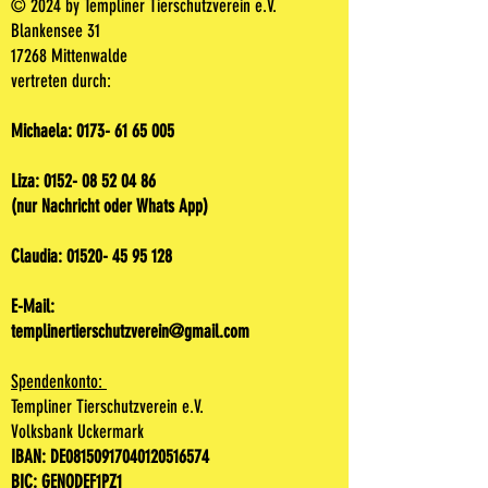
© 2024 by Templiner Tierschutzverein e.V.
Blankensee 31
17268 Mittenwalde
vertreten durch:
Michaela:
0173- 61 65 005
Liza:
0152- 08 52 04 86
(nur Nachricht oder Whats App)
Claudia:
01520- 45 95 128
E-Mail:
templinertierschutzverein@gmail.com
Spendenkonto:
Templiner Tierschutzverein e.V.
Volksbank Uckermark
IBAN: DE08150917040120516574
BIC: GENODEF1PZ1